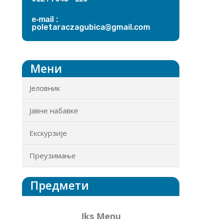
e-mail :
poletaraczagubica@gmail.com
Мени
Јеловник
Јавне набавке
Екскурзије
Преузимање
Предмети
Iks Menu