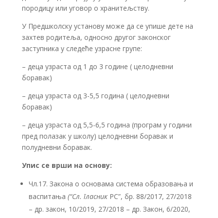
породицу или уговор о хранитељству.
У Предшколску установу може да се упише дете на
захтев родитеља, односно другог законског
заступника у следеће узрасне групе:
– деца узраста од 1 до 3 године ( целодневни
боравак)
– деца узраста од 3-5,5 година ( целодневни
боравак)
– деца узраста од 5,5-6,5 година (прoграм у години
пред полазак у школу) целодневни боравак и
полудневни боравак.
Упис се врши на основу:
Чл.17. Закона о основама система образовања и
васпитања
(“Сл. гласник
РС”, бр. 88/2017, 27/2018
– др. закон, 10/2019, 27/2018 – др. Закон, 6/2020,