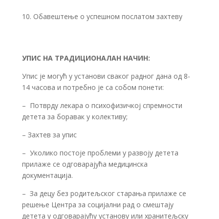
10. Обавештење о успешном послатом захтеву
УПИС
НА ТРАДИЦИОНАЛАН НАЧИН:
Упис је могућ у установи сваког радног дана од 8-
14 часова и потребно је са собом понети:
– Потврду лекара о психофизичкoj спремности
детета за боравак у колективу;
– Захтев за упис
– Уколико постоје проблеми у развоју детета
прилаже се одговарајућа медицинска
документација.
– За децу без родитељског старања прилаже се
решење Центра за социјални рад о смештају
детета у одговарајућу установу или хранитељску