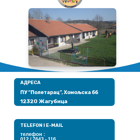
АДРЕСА
ПУ “Полетарац”, Хомољска бб
12320 Жагубица
TELEFON I E-MAIL
телефон :
012 / 7643
- 116