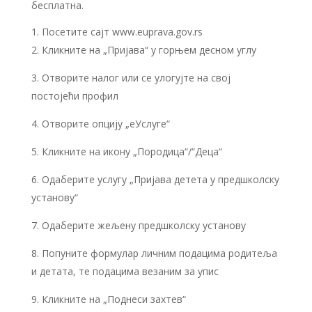
бесплатна.
Посетите сајт www.euprava.gov.rs
2. Кликните на „Пријава“ у горњем десном углу
3. Отворите налог или се улогујте на свој
постојећи профил
4. Отворите опцију „еУслуге“
5. Кликните на икону „Породица“/“Деца“
6. Одаберите услугу „Пријава детета у предшколску
установу“
7. Одаберите жељену предшколску установу
8. Попуните формулар личним подацима родитеља
и детата, те подацима везаним за упис
9. Кликните на „Поднеси захтев“