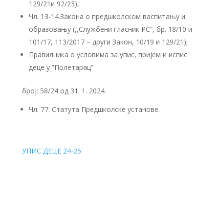
129/21и 92/23),
Чл. 13-14.Закона о предшколском васпитању и
образовању (,,Службени гласник РС”, бр. 18/10 и
101/17, 113/2017 – други Закон, 10/19 и 129/21);
Правилника о условима за упис, пријем и испис
деце у ”Полетарац”
број: 58/24 од 31. 1. 2024.
Чл. 77. Статута Предшколске установе.
УПИС ДЕЦЕ 24-25