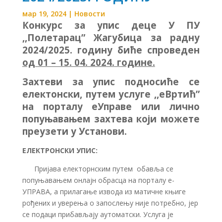
мар 19, 2024
|
Новости
Конкурс за упис деце У ПУ
,,Полетарац” Жагубица за радну
2024/2025. годину биће спроведен
од 01 – 15. 04. 202
4.
године.
Захтеви за упис подносиће се
електонски, путем услуге ,,еВртић”
на порталу еУправе или лично
попуњавањем захтева који можете
преузети у Установи.
ЕЛЕКТРОНСКИ УПИС:
Пријава електорнским путем обавља се
попуњавањем онлајн обрасца на порталу е-
УПРАВА, а прилагање извода из матичне књиге
рођених и уверења о запослењу није потребно, јер
се подаци прибављају аутоматски. Услуга је