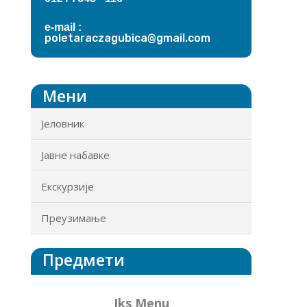
e-mail :
poletaraczagubica@gmail.com
Мени
Јеловник
Јавне набавке
Екскурзије
Преузимање
Предмети
Iks Menu