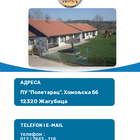
АДРЕСА
ПУ “Полетарац”, Хомољска бб
12320 Жагубица
TELEFON I E-MAIL
телефон :
012 / 7643
- 116