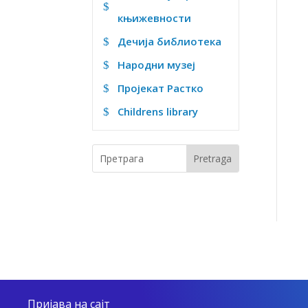
$
књижевности
Дечија библиотека
$
Народни музеј
$
Пројекат Растко
$
Childrens library
$
Пријава на сајт