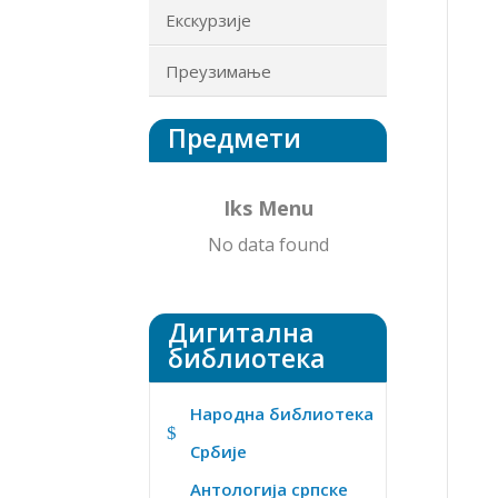
Екскурзије
Преузимање
Предмети
Iks Menu
No data found
Дигитална
библиотека
Народна библиотека
$
Србије
Антологија српске