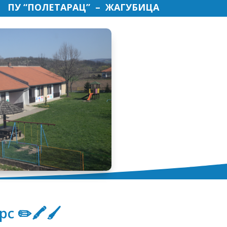
ПУ “ПОЛЕТАРАЦ” – ЖАГУБИЦА
рс ✏️🖍🖌