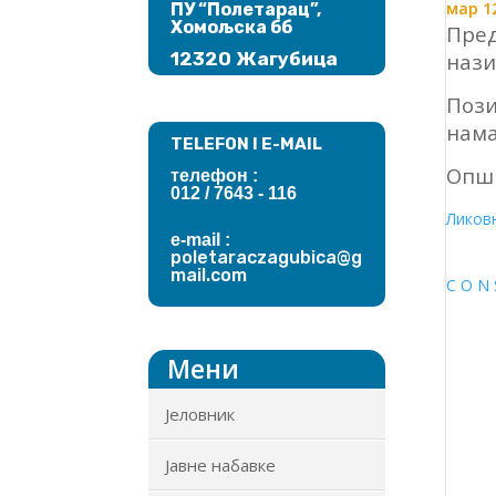
мар 12
ПУ “Полетарац”,
Хомољска бб
Пред
нази
12320 Жагубица
Пози
нама
TELEFON I E-MAIL
Опши
телефон :
012 / 7643
- 116
Ликовн
e-mail :
poletaraczagubica@g
mail.com
C O N 
Мени
Јеловник
Јавне набавке