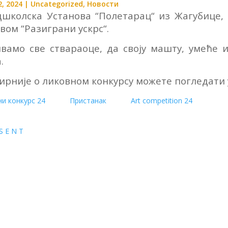
, 2024
|
Uncategorized
,
Новости
школска Установа “Полетарац“ из Жагубице, 
вом “Разиграни ускрс“.
вамо све ствараоце, да своју машту, умеће 
.
рније о ликовном конкурсу можете погледати 
и конкурс 24
Пристанак
Art competition 24
S E N T