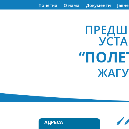
Почетна
О нама
Документи
Јавн
ПРЕДШ
УСТ
“ПОЛЕ
ЖАГ
🖌
АДРЕСА