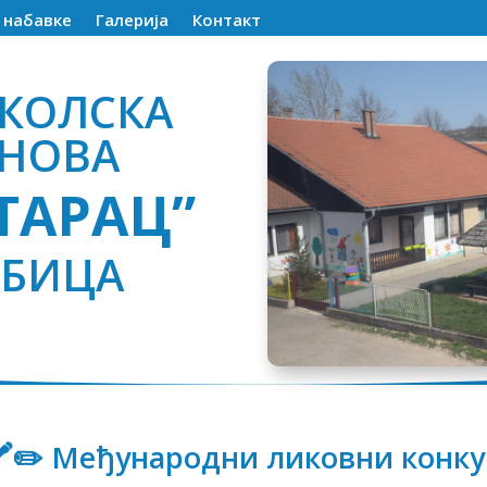
е набавке
Галерија
Контакт
КОЛСКА
АНОВА
ТАРАЦ”
УБИЦА
🖍✏️ Међународни ликовни конку