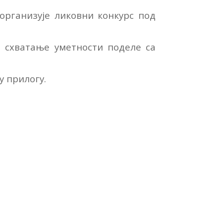
организује ликовни конкурс под
и схватање уметности поделе са
у прилогу.