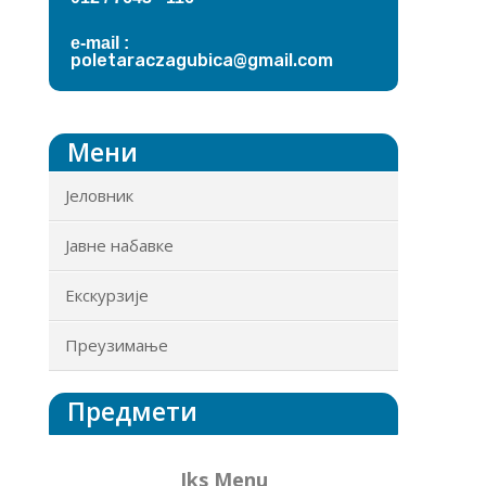
e-mail :
poletaraczagubica@gmail.com
Мени
Јеловник
Јавне набавке
Екскурзије
Преузимање
Предмети
Iks Menu