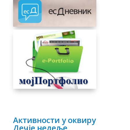
Активности у оквиру
Дечје недеље