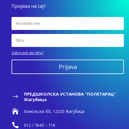
Пријава на сајт
Zaboravili ste šifru?
Prijava
ПРЕДШКОЛСКА УСТАНОВА “ПОЛЕТАРАЦ”
$
Жагубица

Хомољска бб, 12320 Жагубица

012 / 7643 – 116