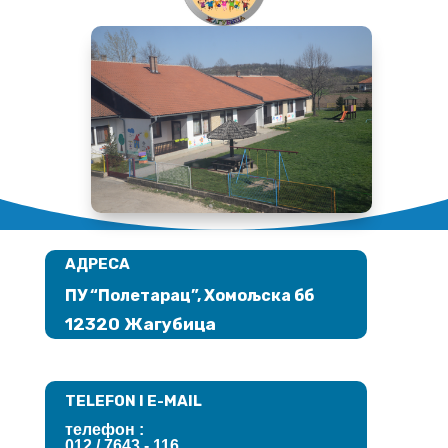
АДРЕСА
ПУ “Полетарац”, Хомољска бб
12320 Жагубица
TELEFON I E-MAIL
телефон :
012 / 7643
- 116