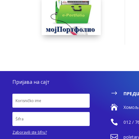
Пријава на сајт
$
ПРЕДШ

Хомољс

012 / 7
Zaboravili ste šifru?

poleta