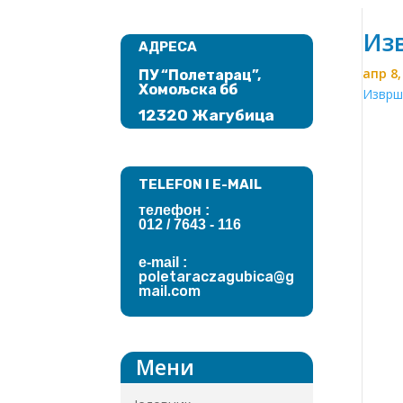
Изв
АДРЕСА
апр 8,
ПУ “Полетарац”,
Хомољска бб
Изврш
12320 Жагубица
TELEFON I E-MAIL
телефон :
012 / 7643
- 116
e-mail :
poletaraczagubica@g
mail.com
Мени