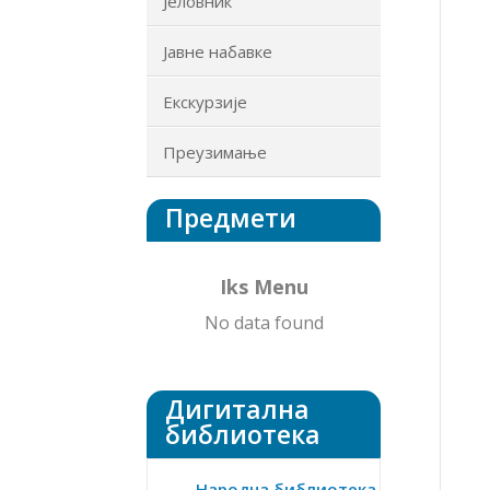
Јеловник
Јавне набавке
Екскурзије
Преузимање
Предмети
Iks Menu
No data found
Дигитална
библиотека
Народна библиотека