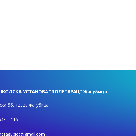
КОЛСКА УСТАНОВА “ПОЛЕТАРАЦ” Жагубица
ка бб, 12320 Жагубица
643 – 116
raczagubica@gmail.com