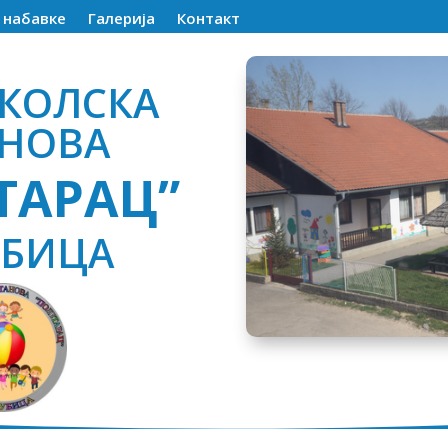
е набавке
Галерија
Контакт
КОЛСКА
АНОВА
ТАРАЦ”
УБИЦА