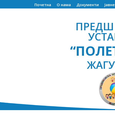
Почетна
О нама
Документи
Јавн
ПРЕДШ
УСТ
“ПОЛЕ
ЖАГ